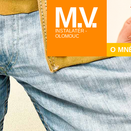
M .V.
INSTALATÉR -
OLOMOUC
O MN