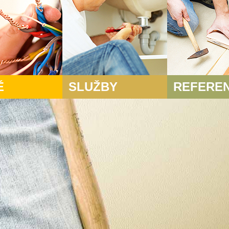
Ě
SLUŽBY
REFERE